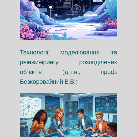
Технології моделювання та
реінжинірингу розподілених
об’єктів (д.т.н., проф.
Безкоровайний В.В.)