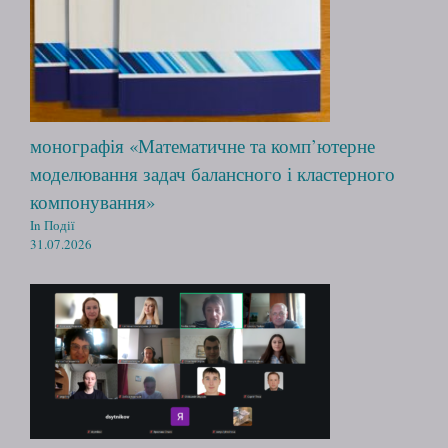
монографія «Математичне та комп’ютерне
моделювання задач балансного і кластерного
компонування»
In Події
31.07.2026