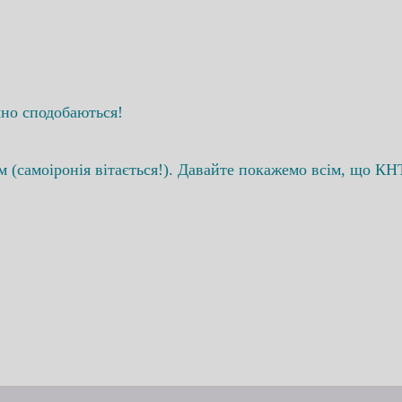
очно сподобаються!
 (самоіронія вітається!). Давайте покажемо всім, що КНТ