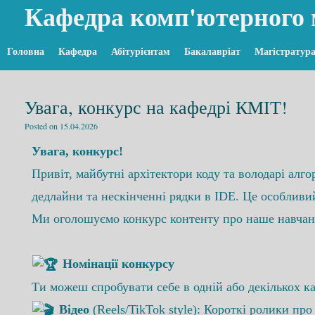
Кафедра комп'ютерного 
Головна
Кафедра
Абітурієнтам
Бакалавріат
Магістратур
Увага, конкурс на кафедрі КМІТ!
Posted on
15.04.2026
Увага,
конкурс
!
Привіт, майбутні архітектори коду та володарі алг
дедлайни та нескінченні рядки в IDE. Це особливий
Ми оголошуємо
конкурс
контенту про наше навчанн
Номінації
конкурс
​у
Ти можеш спробувати себе в одній або декількох ка
Відео
(Reels/TikTok style): Короткі ролики про