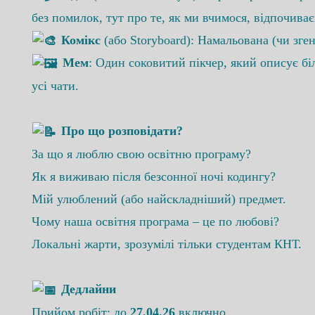
без помилок, тут про те, як ми вчимося, відпочива
Комікс
(або Storyboard): Намальована (чи зге
Мем
: Один соковитий пікчер, який описує бі
усі чати.
Про що розповідати?
За що я люблю свою освітню програму?
Як я виживаю після безсонної ночі кодингу?
Мій улюблений (або найскладніший) предмет.
Чому наша освітня програма – це по любові?
Локальні жарти, зрозумілі тільки студентам КНТ.
Дедлайни
Прийом робіт: до
27
.04.26
включно.