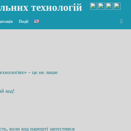
льних технологій
итація
Події
технологіях» – це не лише
ий код!
ість, коли код нарешті запустився