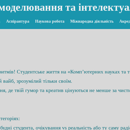
моделювання та інтелектуа
а
Аспірантура
Наукова робота
Міжнародна діяльність
Акред
оритмів! Студентське життя на «Комп’ютерних науках та 
 вайб, зрозумілий тільки своїм.
я, де твій гумор та креатив цінуються не менше за чист
тегоріях:
 будні студента, очікування vs реальність або ту саму рад